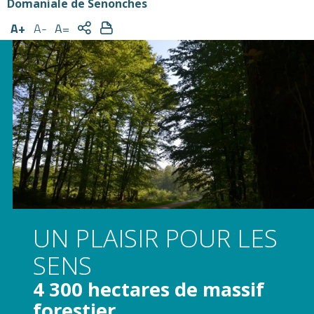
Domaniale de Senonches
A+
A-
A=
UN PLAISIR POUR LES
SENS
4 300 hectares de massif
forestier