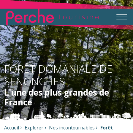
FORÊT DOMANIALE DE
SENONCHES
L'une des plus grandes de
France
Accueil
Explorer
Nos incontournables
Forêt