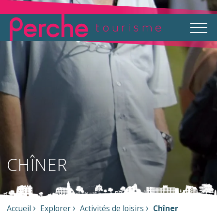
CHÎNER
Accueil
Explorer
Activités de loisirs
Chîner