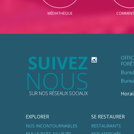
MÉDIATHÈQUE
COMMENT 
SUIVEZ
OFFI
FORÊ
NOUS
Burea
Burea
SUR NOS RÉSEAUX SOCIAUX
Horai
EXPLORER
SE RESTAURER
NOS INCONTOURNABLES
RESTAURANTS
NULLE PART AILLEURS
NOS MARCHÉS