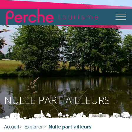
NULLE PART AILLEURS
Accueil
Explorer
Nulle part ailleurs