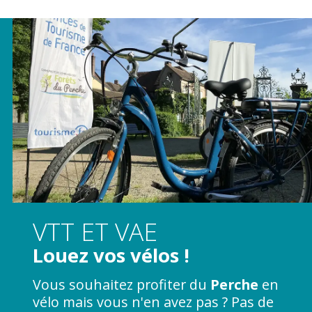
VTT ET VAE
Louez vos vélos !
Vous souhaitez profiter du
Perche
en
vélo mais vous n'en avez pas ? Pas de