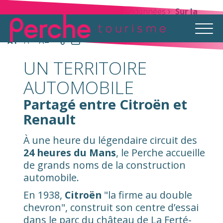
Accueil
Explorer
Balades et randonnées
Sur la
route
A+
A-
A=
UN TERRITOIRE
AUTOMOBILE
Partagé entre Citroën et
Renault
À une heure du légendaire circuit des
24 heures du Mans
, le Perche accueille
de grands noms de la construction
automobile.
En 1938,
Citroën
"la firme au double
chevron", construit son centre d’essai
dans le parc du château de La Ferté-