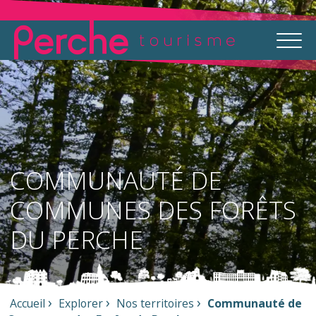
COMMUNAUTÉ DE
COMMUNES DES FORÊTS
DU PERCHE
Accueil
Explorer
Nos territoires
Communauté de