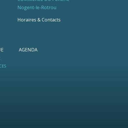
Nogent-le-Rotrou
Horaires & Contacts
UE
AGENDA
E
CES