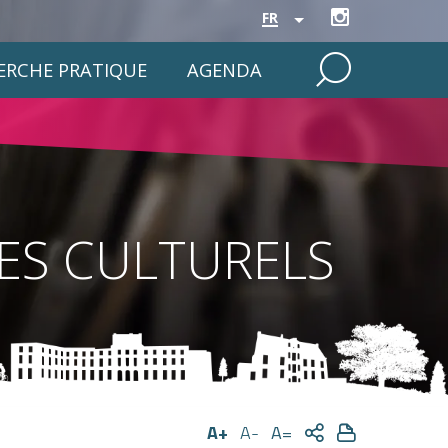
FR
PERCHE PRATIQUE
AGENDA
TES CULTURELS
A+
A-
A=